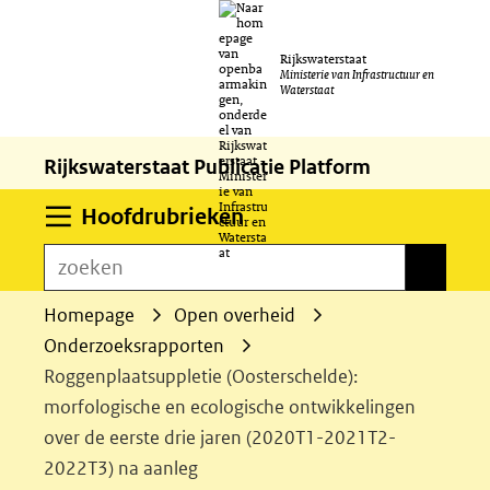
Ga
Rijkswaterstaat
naar
Ministerie van Infrastructuur en
Waterstaat
de
inhoud
Rijkswaterstaat Publicatie Platform
Uitklappen
Hoofdrubrieken
zoeken
zoeken
Homepage
Open overheid
Onderzoeksrapporten
Roggenplaatsuppletie (Oosterschelde):
morfologische en ecologische ontwikkelingen
over de eerste drie jaren (2020T1-2021T2-
2022T3) na aanleg