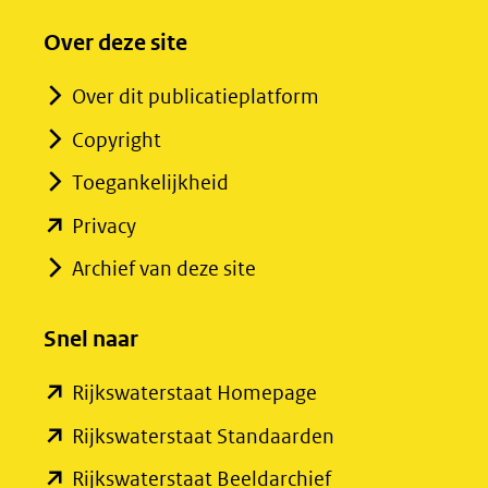
Over deze site
Over dit publicatieplatform
Copyright
Toegankelijkheid
(opent
Privacy
in
Archief van deze site
nieuw
venster)
Snel naar
(verwijst
(opent
Rijkswaterstaat Homepage
naar
in
een
(opent
Rijkswaterstaat Standaarden
nieuw
andere
in
(opent
Rijkswaterstaat Beeldarchief