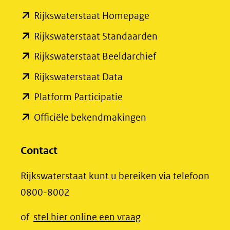
(verwijst
(opent
Rijkswaterstaat Homepage
naar
in
een
(opent
Rijkswaterstaat Standaarden
nieuw
andere
in
(opent
Rijkswaterstaat Beeldarchief
venster)
website)
nieuw
in
(opent
Rijkswaterstaat Data
(verwijst
venster)
nieuw
in
(opent
Platform Participatie
naar
(verwijst
venster)
nieuw
in
een
(opent
Officiële bekendmakingen
naar
(verwijst
venster)
nieuw
andere
in
een
naar
(verwijst
venster)
website)
nieuw
Contact
andere
een
naar
(verwijst
venster)
website)
andere
een
Rijkswaterstaat kunt u bereiken via telefoon
naar
(verwijst
website)
andere
0800-8002
een
naar
website)
andere
een
(opent
of
stel hier online een vraag
website)