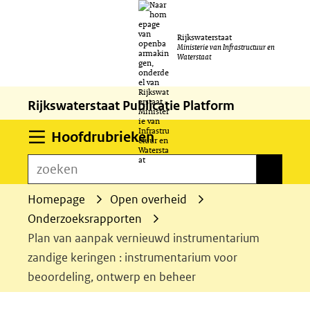
Ga
Rijkswaterstaat
naar
Ministerie van Infrastructuur en
Waterstaat
de
inhoud
Rijkswaterstaat Publicatie Platform
Uitklappen
Hoofdrubrieken
zoeken
zoeken
Homepage
Open overheid
Onderzoeksrapporten
Plan van aanpak vernieuwd instrumentarium
zandige keringen : instrumentarium voor
beoordeling, ontwerp en beheer