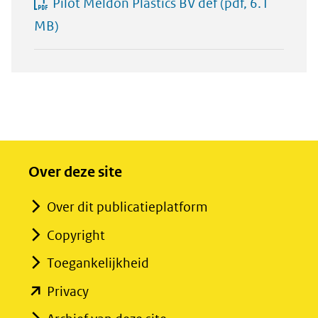
Pilot Meldon Plastics BV def
(pdf, 6.1
MB)
Over deze site
Over dit publicatieplatform
Copyright
Toegankelijkheid
(opent
Privacy
in