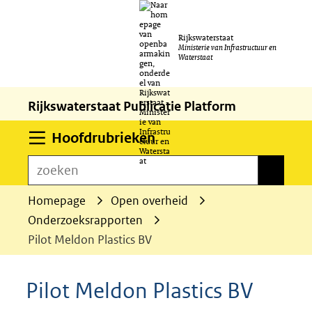
Ga
Rijkswaterstaat
naar
Ministerie van Infrastructuur en
Waterstaat
de
inhoud
Rijkswaterstaat Publicatie Platform
Uitklappen
Hoofdrubrieken
zoeken
zoeken
Homepage
Open overheid
Onderzoeksrapporten
Pilot Meldon Plastics BV
Pilot Meldon Plastics BV