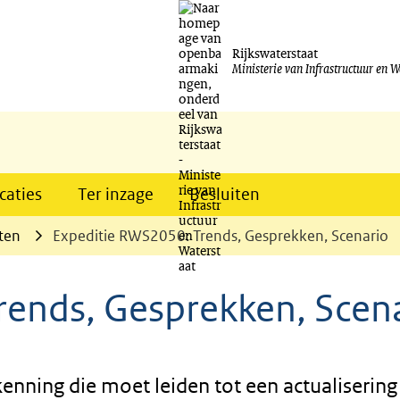
Ga
naar
Rijkswaterstaat
Ministerie van Infrastructuur en W
de
inhoud
caties
Ter inzage
Besluiten
ten
Expeditie RWS2050: Trends, Gesprekken, Scenario
rends, Gesprekken, Scen
nning die moet leiden tot een actualisering