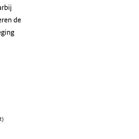
rbij
eren de
eging
t)