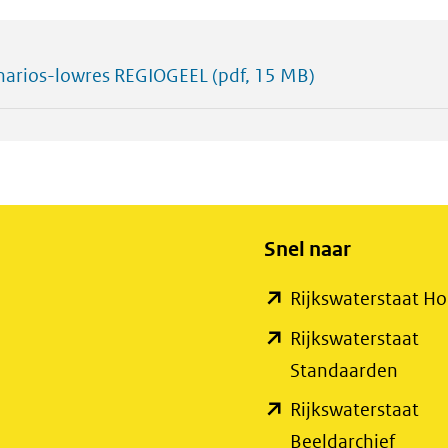
narios-lowres REGIOGEEL
(pdf, 15 MB)
Snel naar
Rijkswaterstaat 
Rijkswaterstaat
(open
Standaarden
in
Rijkswaterstaat
nieuw
(open
Beeldarchief