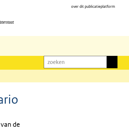
over dit publicatieplatform
aterstaat
zoeken
zoeken
ario
 van de