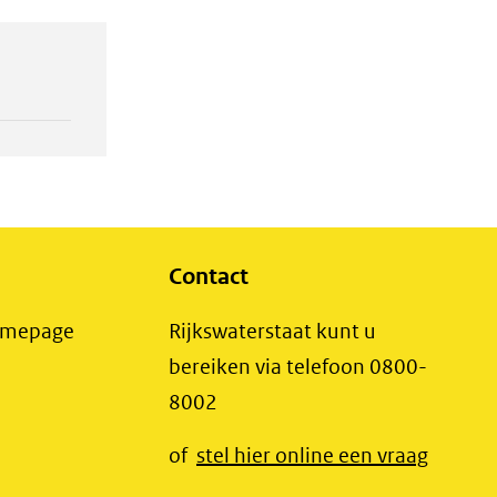
Contact
(opent
Homepage
Rijkswaterstaat kunt u
in
bereiken via telefoon 0800-
nieuw
8002
t
venster)
(opent
of
stel hier online een vraag
(verwijst
t
in