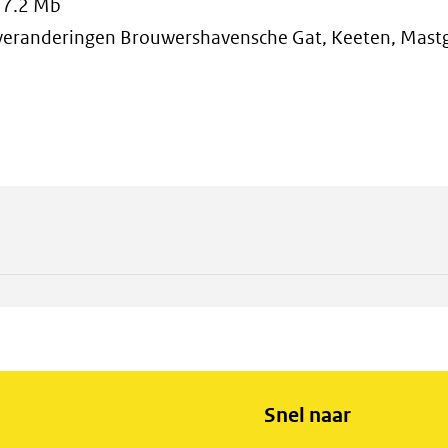
17.2 Mb
everanderingen Brouwershavensche Gat, Keeten, Mast
Snel naar