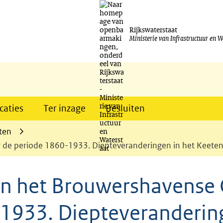
Ga
naar
Rijkswaterstaat
Ministerie van Infrastructuur en W
de
inhoud
caties
Ter inzage
Besluiten
ten
 de periode 1860-1933. Diepteveranderingen in het Keeten
in het Brouwershavense 
-1933. Diepteveranderin