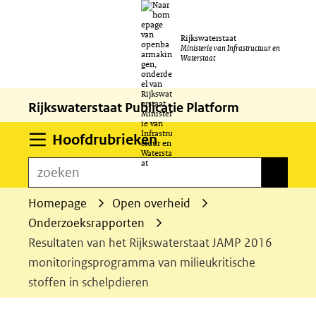
Ga
Rijkswaterstaat
naar
Ministerie van Infrastructuur en
Waterstaat
de
inhoud
Rijkswaterstaat Publicatie Platform
Uitklappen
Hoofdrubrieken
zoeken
zoeken
Homepage
Open overheid
Onderzoeksrapporten
Resultaten van het Rijkswaterstaat JAMP 2016
monitoringsprogramma van milieukritische
stoffen in schelpdieren