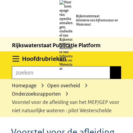
Ga
Rijkswaterstaat
naar
Ministerie van Infrastructuur en
Waterstaat
de
inhoud
Rijkswaterstaat Publicatie Platform
Uitklappen
Hoofdrubrieken
zoeken
zoeken
Homepage
Open overheid
Onderzoeksrapporten
Voorstel voor de afleiding van het MEP/GEP voor
niet natuurlijke wateren : pilot Westerschelde
Voorstel voor de afleiding