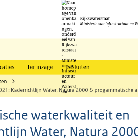
Ga
naar
Rijkswaterstaat
Ministerie van Infrastructuur en W
de
inhoud
caties
Ter inzage
Besluiten
ten
2021: Kaderrichtlijn Water, Natura 2000 & progammatische 
ische waterkwaliteit en
htlijn Water, Natura 200