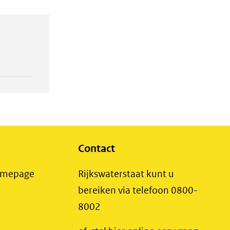
Contact
(opent
Homepage
Rijkswaterstaat kunt u
in
bereiken via telefoon 0800-
nieuw
8002
t
venster)