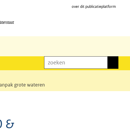
over dit publicatieplatform
aterstaat
zoeken
zoeken
aanpak grote wateren
0 &