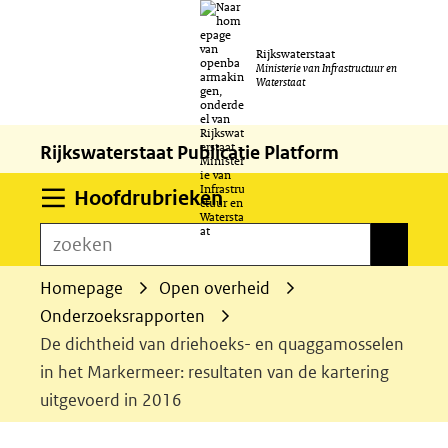
Ga
Rijkswaterstaat
naar
Ministerie van Infrastructuur en
Waterstaat
de
inhoud
Rijkswaterstaat Publicatie Platform
Uitklappen
Hoofdrubrieken
zoeken
zoeken
Homepage
Open overheid
Onderzoeksrapporten
De dichtheid van driehoeks- en quaggamosselen
in het Markermeer: resultaten van de kartering
uitgevoerd in 2016