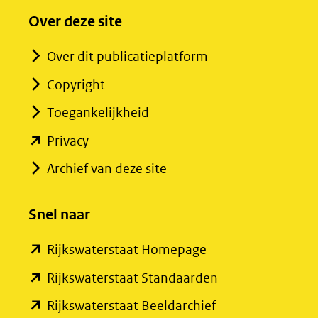
Over deze site
Over dit publicatieplatform
Copyright
Toegankelijkheid
(opent
Privacy
in
Archief van deze site
nieuw
venster)
Snel naar
(verwijst
(opent
Rijkswaterstaat Homepage
naar
in
een
(opent
Rijkswaterstaat Standaarden
nieuw
andere
in
(opent
Rijkswaterstaat Beeldarchief
venster)