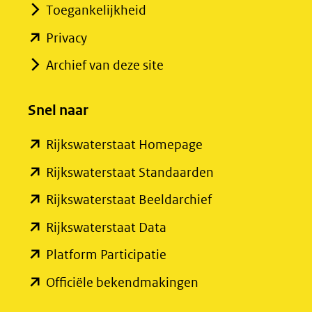
Toegankelijkheid
(opent
Privacy
in
Archief van deze site
nieuw
venster)
Snel naar
(verwijst
(opent
Rijkswaterstaat Homepage
naar
in
een
(opent
Rijkswaterstaat Standaarden
nieuw
andere
in
(opent
Rijkswaterstaat Beeldarchief
venster)
website)
nieuw
in
(opent
Rijkswaterstaat Data
(verwijst
venster)
nieuw
in
(opent
Platform Participatie
naar
(verwijst
venster)
nieuw
in
een
(opent
Officiële bekendmakingen
naar
(verwijst
venster)
nieuw
andere
in
een
naar