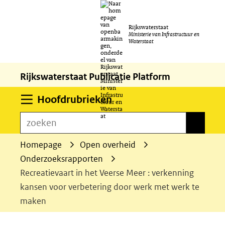
Ga
Rijkswaterstaat
naar
Ministerie van Infrastructuur en
Waterstaat
de
inhoud
Rijkswaterstaat Publicatie Platform
Uitklappen
Hoofdrubrieken
zoeken
zoeken
Homepage
Open overheid
Onderzoeksrapporten
Recreatievaart in het Veerse Meer : verkenning
kansen voor verbetering door werk met werk te
maken