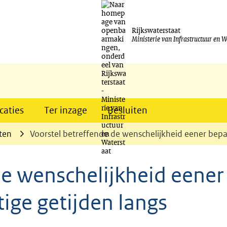
Ga
naar
Rijkswaterstaat
Ministerie van Infrastructuur en W
de
inhoud
caties
Ter inzage
Besluiten
ten
Voorstel betreffende de wenschelijkheid eener bepa
de wenschelijkheid eener
ige getijden langs