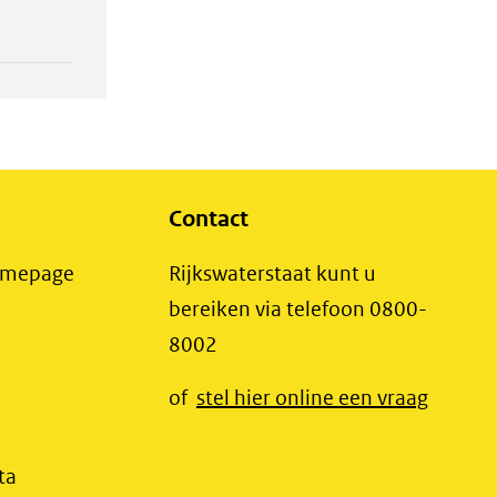
Contact
(opent
Homepage
Rijkswaterstaat kunt u
in
bereiken via telefoon 0800-
nieuw
8002
t
venster)
(opent
of
stel hier online een vraag
(verwijst
t
in
naar
r)
nieuw
(opent
ta
een
jst