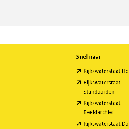
Snel naar
Rijkswaterstaat 
Rijkswaterstaat
(open
Standaarden
in
Rijkswaterstaat
nieuw
(open
Beeldarchief
venste
in
Rijkswaterstaat Da
(verwi