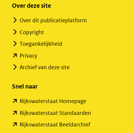
Over deze site
Over dit publicatieplatform
Copyright
Toegankelijkheid
(opent
Privacy
in
Archief van deze site
nieuw
venster)
Snel naar
(verwijst
(opent
Rijkswaterstaat Homepage
naar
in
een
(opent
Rijkswaterstaat Standaarden
nieuw
andere
in
(opent
Rijkswaterstaat Beeldarchief
venster)
website)
nieuw