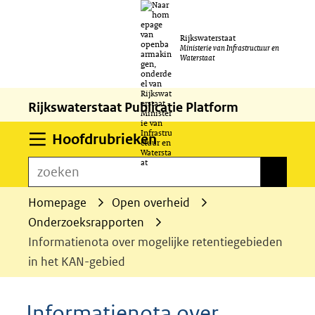
Ga
Rijkswaterstaat
naar
Ministerie van Infrastructuur en
Waterstaat
de
inhoud
Rijkswaterstaat Publicatie Platform
Uitklappen
Hoofdrubrieken
zoeken
zoeken
Homepage
Open overheid
Onderzoeksrapporten
Informatienota over mogelijke retentiegebieden
in het KAN-gebied
Informatienota over