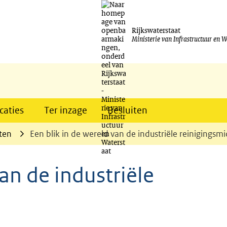
Ga
naar
Rijkswaterstaat
Ministerie van Infrastructuur en W
de
inhoud
caties
Ter inzage
Besluiten
ten
Een blik in de wereld van de industriële reinigingsm
van de industriële