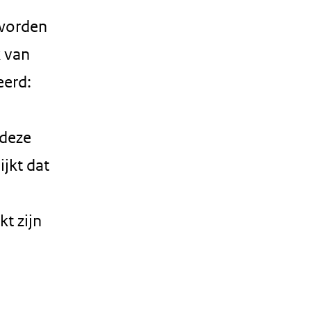
 worden
k van
eerd:
 deze
ijkt dat
t zijn