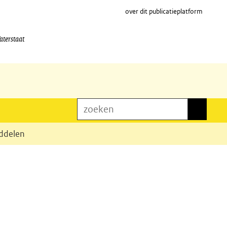
over dit publicatieplatform
aterstaat
zoeken
zoeken
iddelen