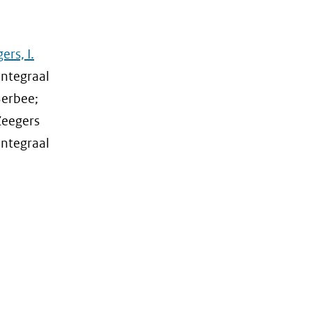
ers, I.
Integraal
Berbee;
 Zeegers
Integraal