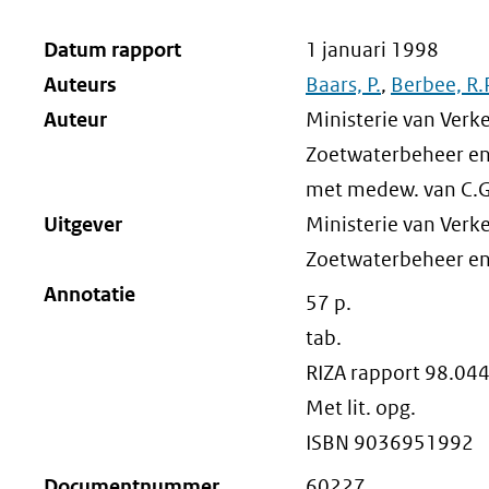
Datum rapport
1 januari 1998
Auteurs
Baars, P.
,
Berbee, R.
Auteur
Ministerie van Verke
Zoetwaterbeheer en 
met medew. van C.G.J
Uitgever
Ministerie van Verke
Zoetwaterbeheer en
Annotatie
57 p.
tab.
RIZA rapport 98.04
Met lit. opg.
ISBN 9036951992
Documentnummer
60227