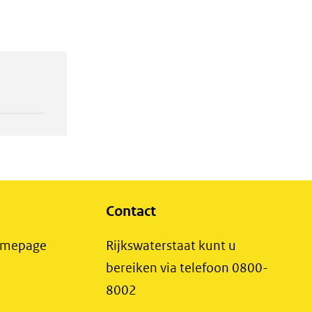
Contact
(opent
Homepage
Rijkswaterstaat kunt u
in
bereiken via telefoon 0800-
nieuw
8002
t
venster)