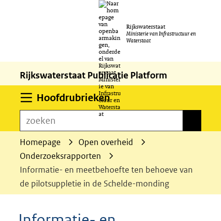
Ga
Rijkswaterstaat
naar
Ministerie van Infrastructuur en
Waterstaat
de
inhoud
Rijkswaterstaat Publicatie Platform
Uitklappen
Hoofdrubrieken
zoeken
zoeken
Homepage
Open overheid
Onderzoeksrapporten
Informatie- en meetbehoefte ten behoeve van
de pilotsuppletie in de Schelde-monding
Informatie- en