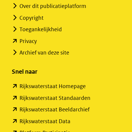
Over dit publicatieplatform
Copyright
Toegankelijkheid
(opent
Privacy
in
Archief van deze site
nieuw
venster)
Snel naar
(verwijst
(opent
Rijkswaterstaat Homepage
naar
in
een
(opent
Rijkswaterstaat Standaarden
nieuw
andere
in
(opent
Rijkswaterstaat Beeldarchief
venster)
website)
nieuw
in
(opent
Rijkswaterstaat Data
(verwijst
venster)
nieuw
in