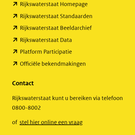
(opent
Rijkswaterstaat Homepage
naar
in
een
(opent
Rijkswaterstaat Standaarden
nieuw
andere
in
(opent
Rijkswaterstaat Beeldarchief
venster)
website)
nieuw
in
(opent
Rijkswaterstaat Data
(verwijst
venster)
nieuw
in
(opent
Platform Participatie
naar
(verwijst
venster)
nieuw
in
een
(opent
Officiële bekendmakingen
naar
(verwijst
venster)
nieuw
andere
in
een
naar
(verwijst
venster)
website)
nieuw
Contact
andere
een
naar
(verwijst
venster)
website)
andere
een
Rijkswaterstaat kunt u bereiken via telefoon
naar
(verwijst
website)
andere
0800-8002
een
naar
website)
andere
een
(opent
of
stel hier online een vraag
website)
andere
in