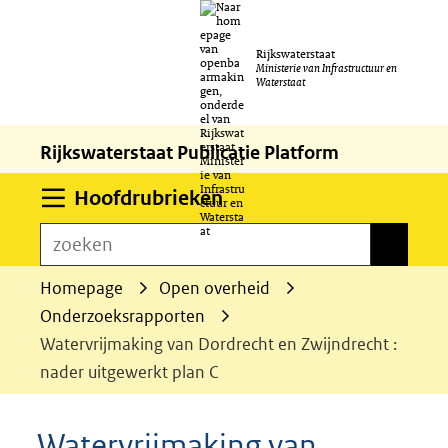
Ga
Rijkswaterstaat
naar
Ministerie van Infrastructuur en
Waterstaat
de
inhoud
Rijkswaterstaat Publicatie Platform
Uitklappen
Hoofdrubrieken
zoeken
zoeken
Homepage
Open overheid
Onderzoeksrapporten
Watervrijmaking van Dordrecht en Zwijndrecht :
nader uitgewerkt plan C
Watervrijmaking van