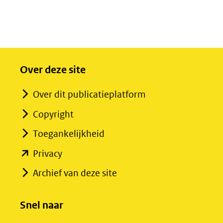
Over deze site
Over dit publicatieplatform
Copyright
Toegankelijkheid
(opent
Privacy
in
Archief van deze site
nieuw
venster)
Snel naar
(verwijst