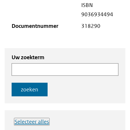
ISBN
9036934494
Documentnummer
318290
Zoeken
Zoeken naar
Uw zoekterm
naar
documenten
documenten
zoeken
Selecteer alles