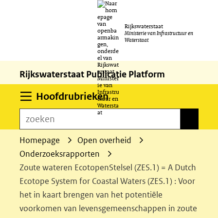
Ga
Rijkswaterstaat
naar
Ministerie van Infrastructuur en
Waterstaat
de
inhoud
Rijkswaterstaat Publicatie Platform
Uitklappen
Hoofdrubrieken
zoeken
zoeken
Homepage
Open overheid
Onderzoeksrapporten
Zoute wateren EcotopenStelsel (ZES.1) = A Dutch
Ecotope System for Coastal Waters (ZES.1) : Voor
het in kaart brengen van het potentiële
voorkomen van levensgemeenschappen in zoute