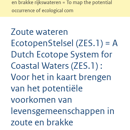
en brakke rijkswateren = To map the potential
occurrence of ecological com
Zoute wateren
EcotopenStelsel (ZES.1) = A
Dutch Ecotope System for
Coastal Waters (ZES.1) :
Voor het in kaart brengen
van het potentiële
voorkomen van
levensgemeenschappen in
zoute en brakke