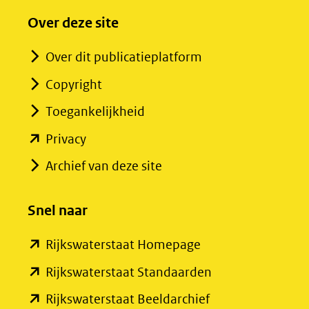
Over deze site
Over dit publicatieplatform
Copyright
Toegankelijkheid
(opent
Privacy
in
Archief van deze site
nieuw
venster)
Snel naar
(verwijst
(opent
Rijkswaterstaat Homepage
naar
in
een
(opent
Rijkswaterstaat Standaarden
nieuw
andere
in
(opent
Rijkswaterstaat Beeldarchief