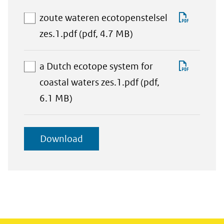
Lijst met
Downlo
zoute wateren ecotopenstelsel
downloadbare
aan
zoute
zes.1.pdf
(pdf, 4.7 MB)
bestanden
download-
watere
selectie
ecotope
Downlo
a Dutch ecotope system for
toevoegen
zes.1.p
a
coastal waters zes.1.pdf
(pdf,
aan
Dutch
6.1 MB)
download-
ecotop
selectie
system
geselecteerde
Download
toevoegen
for
items
coastal
waters
zes.1.p