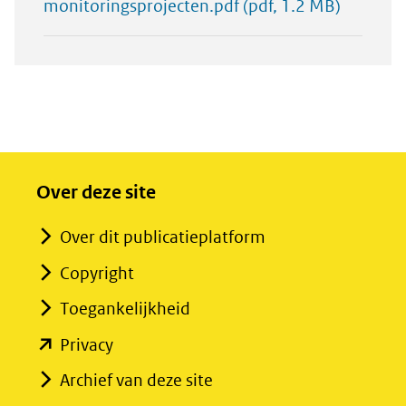
monitoringsprojecten.pdf
(pdf, 1.2 MB)
Over deze site
Over dit publicatieplatform
Copyright
Toegankelijkheid
(opent
Privacy
in
Archief van deze site
nieuw