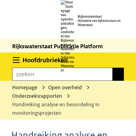
Ga
Rijkswaterstaat
naar
Ministerie van Infrastructuur en
Waterstaat
de
inhoud
Rijkswaterstaat Publicatie Platform
Uitklappen
Hoofdrubrieken
zoeken
zoeken
Homepage
Open overheid
Onderzoeksrapporten
Handreiking analyse en beoordeling in
monitoringsprojecten
Handreiking analyse en