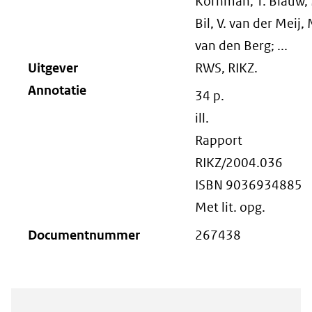
Kornman, T. Blauw,
Bil, V. van der Meij, 
van den Berg; ...
Uitgever
RWS, RIKZ.
Annotatie
34 p.
ill.
Rapport
RIKZ/2004.036
ISBN 9036934885
Met lit. opg.
Documentnummer
267438