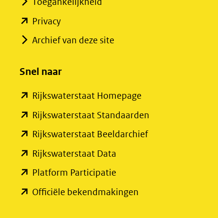
Toegankelijkheid
(opent
Privacy
in
Archief van deze site
nieuw
venster)
Snel naar
(verwijst
(opent
Rijkswaterstaat Homepage
naar
in
een
(opent
Rijkswaterstaat Standaarden
nieuw
andere
in
(opent
Rijkswaterstaat Beeldarchief
venster)
website)
nieuw
in
(opent
Rijkswaterstaat Data
(verwijst
venster)
nieuw
in
(opent
Platform Participatie
naar
(verwijst
venster)
nieuw
in
een
(opent
Officiële bekendmakingen
naar
(verwijst
venster)
nieuw
andere
in
een
naar
(verwijst