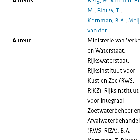
Auteurs
Berg, M. van den
,
Bi
M.
,
Blauw, T.
,
Kornman, B.A.
,
Meij,
van der
Auteur
Ministerie van Verk
en Waterstaat,
Rijkswaterstaat,
Rijksinstituut voor
Kust en Zee (RWS,
RIKZ); Rijksinstituut
voor Integraal
Zoetwaterbeheer e
Afvalwaterbehandel
(RWS, RIZA); B.A.