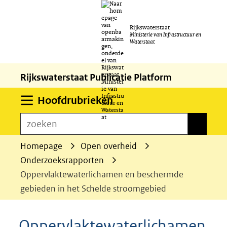
Ga
Rijkswaterstaat
naar
Ministerie van Infrastructuur en
Waterstaat
de
inhoud
Rijkswaterstaat Publicatie Platform
Uitklappen
Hoofdrubrieken
zoeken
zoeken
Homepage
Open overheid
Onderzoeksrapporten
Oppervlaktewaterlichamen en beschermde
gebieden in het Schelde stroomgebied
Oppervlaktewaterlichamen