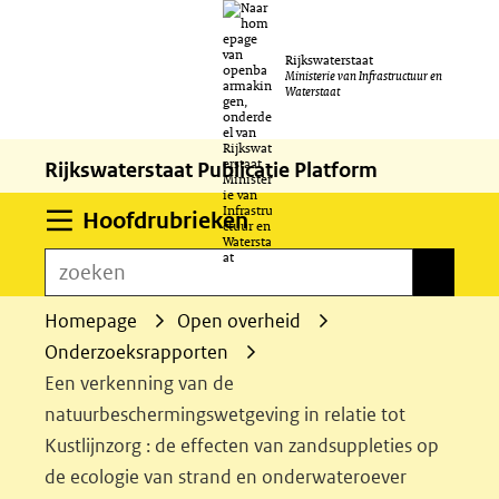
Ga
Rijkswaterstaat
naar
Ministerie van Infrastructuur en
Waterstaat
de
inhoud
Rijkswaterstaat Publicatie Platform
Uitklappen
Hoofdrubrieken
zoeken
zoeken
Homepage
Open overheid
Onderzoeksrapporten
Een verkenning van de
natuurbeschermingswetgeving in relatie tot
Kustlijnzorg : de effecten van zandsuppleties op
de ecologie van strand en onderwateroever