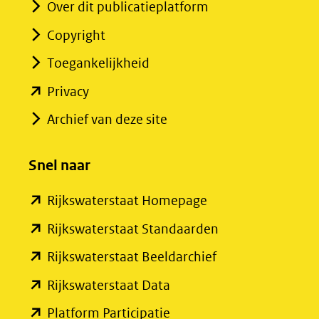
Over dit publicatieplatform
Copyright
Toegankelijkheid
(opent
Privacy
in
Archief van deze site
nieuw
venster)
Snel naar
(verwijst
(opent
Rijkswaterstaat Homepage
naar
in
een
(opent
Rijkswaterstaat Standaarden
nieuw
andere
in
(opent
Rijkswaterstaat Beeldarchief
venster)
website)
nieuw
in
(opent
Rijkswaterstaat Data
(verwijst
venster)
nieuw
in
(opent
Platform Participatie
naar