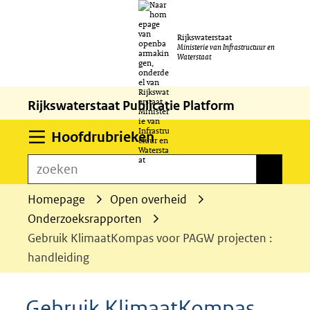
Ga
Rijkswaterstaat
naar
Ministerie van Infrastructuur en
Waterstaat
de
inhoud
Rijkswaterstaat Publicatie Platform
Uitklappen
Hoofdrubrieken
zoeken
zoeken
Homepage
Open overheid
Onderzoeksrapporten
Gebruik KlimaatKompas voor PAGW projecten :
handleiding
Gebruik KlimaatKompas