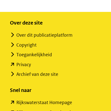
Over deze site
Over dit publicatieplatform
Copyright
Toegankelijkheid
(opent
Privacy
in
Archief van deze site
nieuw
venster)
Snel naar
(verwijst
(opent
Rijkswaterstaat Homepage
naar
in