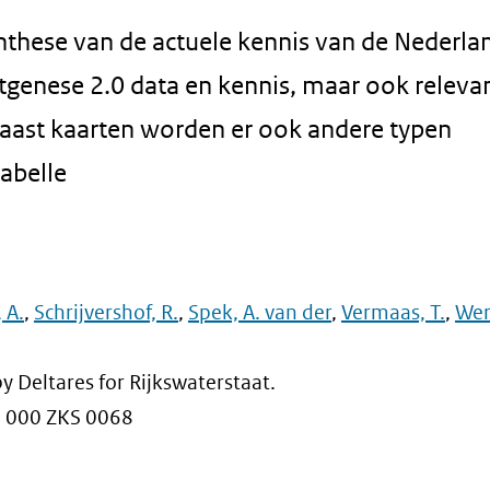
nthese van de actuele kennis van de Nederla
stgenese 2.0 data en kennis, maar ook releva
Naast kaarten worden er ook andere typen
tabelle
 A.
,
Schrijvershof, R.
,
Spek, A. van der
,
Vermaas, T.
,
Werf
y Deltares for Rijkswaterstaat.
9 000 ZKS 0068