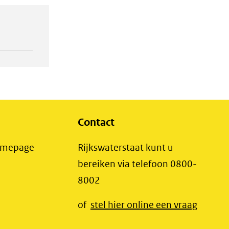
Contact
(opent
Homepage
Rijkswaterstaat kunt u
in
bereiken via telefoon 0800-
nieuw
8002
t
venster)
(opent
of
stel hier online een vraag
(verwijst
t
in
naar