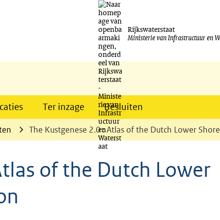
Ga
naar
Rijkswaterstaat
Ministerie van Infrastructuur en W
de
inhoud
caties
Ter inzage
Besluiten
ten
The Kustgenese 2.0 : Atlas of the Dutch Lower Shoref
tlas of the Dutch Lower
ion