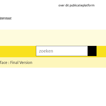
over dit publicatieplatform
aterstaat
zoeken
zoeken
ace : Final Version