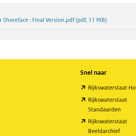
 Shoreface : Final Version.pdf
(pdf, 11 MB)
Snel naar
Rijkswaterstaat 
Rijkswaterstaat
(open
Standaarden
in
Rijkswaterstaat
nieuw
(open
Beeldarchief