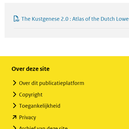
The Kustgenese 2.0 : Atlas of the Dutch Lower
Over deze site
Over dit publicatieplatform
Copyright
Toegankelijkheid
(opent
Privacy
in
Archief van deze site