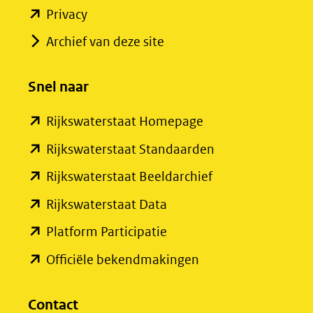
(opent
Privacy
in
Archief van deze site
nieuw
venster)
Snel naar
(verwijst
(opent
Rijkswaterstaat Homepage
naar
in
een
(opent
Rijkswaterstaat Standaarden
nieuw
andere
in
(opent
Rijkswaterstaat Beeldarchief
venster)
website)
nieuw
in
(opent
Rijkswaterstaat Data
(verwijst
venster)
nieuw
in
(opent
Platform Participatie
naar
(verwijst
venster)
nieuw
in
een
(opent
Officiële bekendmakingen
naar
(verwijst
venster)
nieuw
andere
in
een
naar
(verwijst
venster)
website)
nieuw
Contact
andere
een