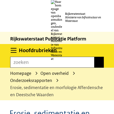
Ga
Rijkswaterstaat
naar
Ministerie van Infrastructuur en
Waterstaat
de
inhoud
Rijkswaterstaat Publicatie Platform
Uitklappen
Hoofdrubrieken
zoeken
zoeken
Homepage
Open overheid
Onderzoeksrapporten
Erosie, sedimentatie en morfologie Afferdensche
en Deestsche Waarden
Erosie, sedimentatie en