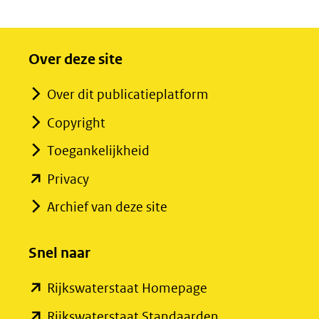
Over deze site
Over dit publicatieplatform
Copyright
Toegankelijkheid
(opent
Privacy
in
Archief van deze site
nieuw
venster)
Snel naar
(verwijst
(opent
Rijkswaterstaat Homepage
naar
in
een
(opent
Rijkswaterstaat Standaarden