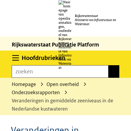
Ga
Rijkswaterstaat
naar
Ministerie van Infrastructuur en
Waterstaat
de
inhoud
Rijkswaterstaat Publicatie Platform
Uitklappen
Hoofdrubrieken
zoeken
zoeken
Homepage
Open overheid
Onderzoeksrapporten
Veranderingen in gemiddelde zeeniveaus in de
Nederlandse kustwateren
Veranderingen in