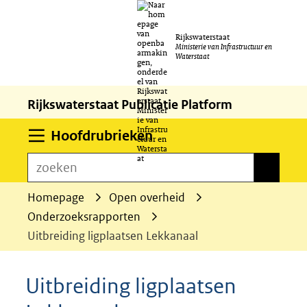
Ga
Rijkswaterstaat
naar
Ministerie van Infrastructuur en
Waterstaat
de
inhoud
Rijkswaterstaat Publicatie Platform
Uitklappen
Hoofdrubrieken
zoeken
zoeken
Homepage
Open overheid
Onderzoeksrapporten
Uitbreiding ligplaatsen Lekkanaal
Uitbreiding ligplaatsen