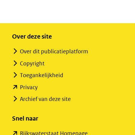
Over deze site
Over dit publicatieplatform
Copyright
Toegankelijkheid
(opent
Privacy
in
Archief van deze site
nieuw
venster)
Snel naar
(verwijst
(opent
Rijkswaterstaat Homepage