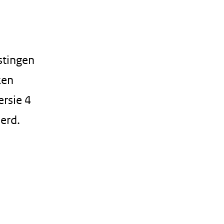
stingen
ken
ersie 4
erd.