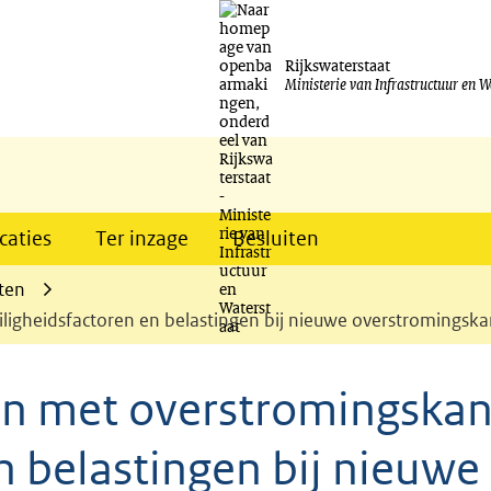
Ga
naar
Rijkswaterstaat
Ministerie van Infrastructuur en W
de
inhoud
caties
Ter inzage
Besluiten
ten
ligheidsfactoren en belastingen bij nieuwe overstromings
en met overstromingska
en belastingen bij nieuwe