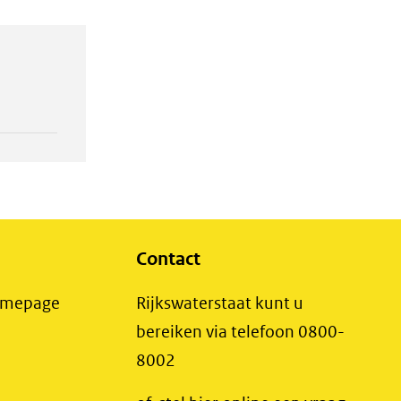
Contact
(opent
Homepage
Rijkswaterstaat kunt u
in
bereiken via telefoon 0800-
nieuw
8002
t
venster)