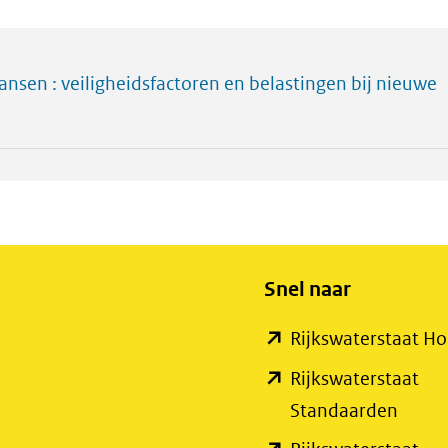
sen : veiligheidsfactoren en belastingen bij nieuwe
Snel naar
Rijkswaterstaat 
Rijkswaterstaat
(open
Standaarden
in