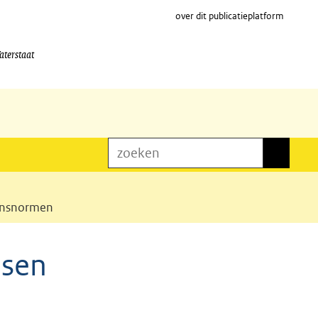
over dit publicatieplatform
aterstaat
zoeken
zoeken
kansnormen
nsen