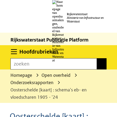
Ga
Rijkswaterstaat
naar
Ministerie van Infrastructuur en
Waterstaat
de
inhoud
Rijkswaterstaat Publicatie Platform
Uitklappen
Hoofdrubrieken
zoeken
zoeken
Homepage
Open overheid
Onderzoeksrapporten
Oosterschelde [kaart] : schema's eb- en
vloedscharen 1905 - '24
Oosterschelde [kaart] :