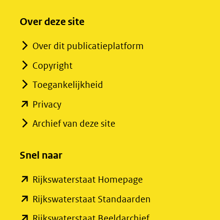
Over deze site
Over dit publicatieplatform
Copyright
Toegankelijkheid
(opent
Privacy
in
Archief van deze site
nieuw
venster)
Snel naar
(verwijst
(opent
Rijkswaterstaat Homepage
naar
in
een
(opent
Rijkswaterstaat Standaarden
nieuw
andere
in
(opent
Rijkswaterstaat Beeldarchief