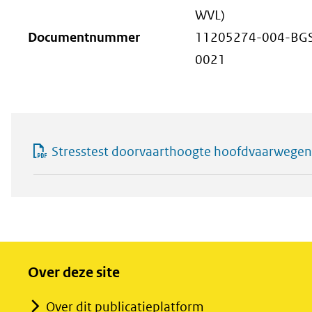
WVL)
Documentnummer
11205274-004-BGS-
0021
Stresstest doorvaarthoogte hoofdvaarwegenne
Over deze site
Over dit publicatieplatform