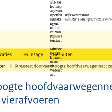
Ga
naar
Rijkswaterstaat
Ministerie van Infrastructuur en W
de
inhoud
caties
Ter inzage
Besluiten
ten
Stresstest doorvaarthoogte hoofdvaarwegennet : zee
hoogte hoofdvaarwegenne
rivierafvoeren