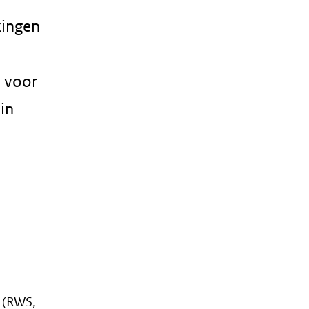
kingen
d voor
in
g (RWS,