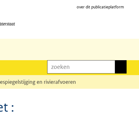
over dit publicatieplatform
aterstaat
zoeken
zoeken
spiegelstijging en rivierafvoeren
t :