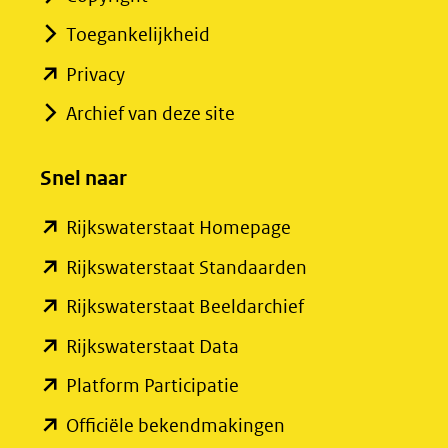
Toegankelijkheid
(opent
Privacy
in
Archief van deze site
nieuw
venster)
Snel naar
(verwijst
(opent
Rijkswaterstaat Homepage
naar
in
een
(opent
Rijkswaterstaat Standaarden
nieuw
andere
in
(opent
Rijkswaterstaat Beeldarchief
venster)
website)
nieuw
in
(opent
Rijkswaterstaat Data
(verwijst
venster)
nieuw
in
(opent
Platform Participatie
naar
(verwijst
venster)
nieuw
in
een
(opent
Officiële bekendmakingen
naar
(verwijst
venster)