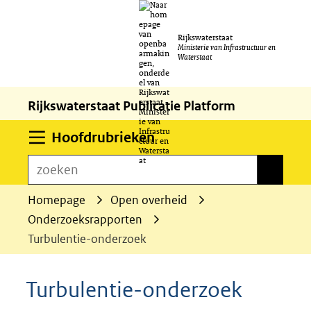
Ga
Rijkswaterstaat
naar
Ministerie van Infrastructuur en
Waterstaat
de
inhoud
Rijkswaterstaat Publicatie Platform
Uitklappen
Hoofdrubrieken
zoeken
zoeken
Homepage
Open overheid
Onderzoeksrapporten
Turbulentie-onderzoek
Turbulentie-onderzoek