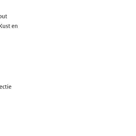
out
 Kust en
ectie