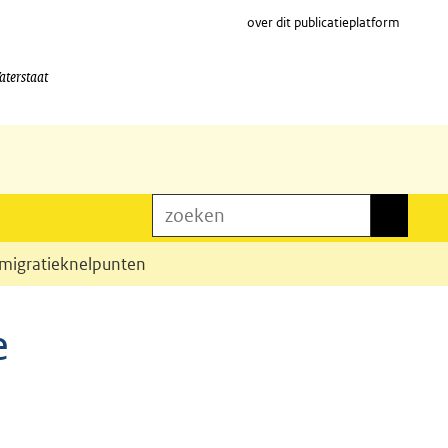
over dit publicatieplatform
aterstaat
zoeken
zoeken
n migratieknelpunten
e