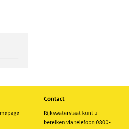
Contact
(opent
Homepage
Rijkswaterstaat kunt u
in
bereiken via telefoon 0800-