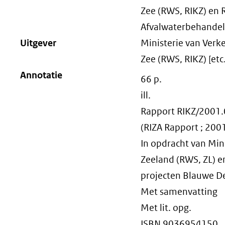
Zee (RWS, RIKZ) en 
Afvalwaterbehandeli
Uitgever
Ministerie van Verke
Zee (RWS, RIKZ) [etc.
Annotatie
66 p.
ill.
Rapport RIKZ/2001
(RIZA Rapport ; 200
In opdracht van Mini
Zeeland (RWS, ZL) en
projecten Blauwe De
Met samenvatting
Met lit. opg.
ISBN 9036954150