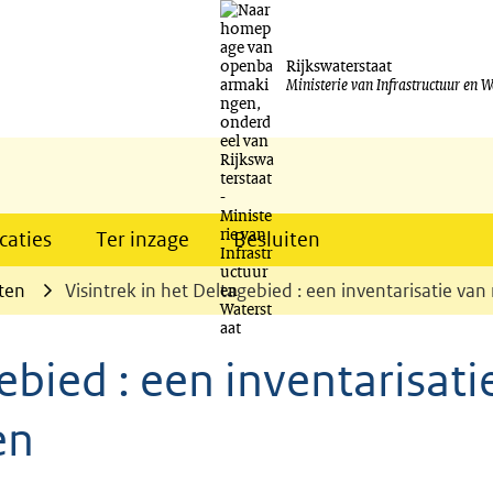
Ga
naar
Rijkswaterstaat
Ministerie van Infrastructuur en W
de
inhoud
caties
Ter inzage
Besluiten
ten
Visintrek in het Deltagebied : een inventarisatie va
ebied : een inventarisati
en