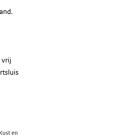
zand.
vrij
rtsluis
 Kust en