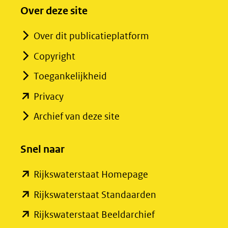
Over deze site
Over dit publicatieplatform
Copyright
Toegankelijkheid
(opent
Privacy
in
Archief van deze site
nieuw
venster)
Snel naar
(verwijst
(opent
Rijkswaterstaat Homepage
naar
in
een
(opent
Rijkswaterstaat Standaarden
nieuw
andere
in
(opent
Rijkswaterstaat Beeldarchief
venster)
website)
nieuw