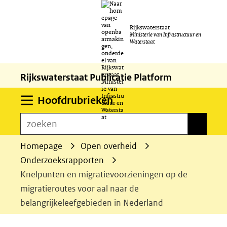
Ga
Rijkswaterstaat
naar
Ministerie van Infrastructuur en
Waterstaat
de
inhoud
Rijkswaterstaat Publicatie Platform
Uitklappen
Hoofdrubrieken
zoeken
zoeken
Homepage
Open overheid
Onderzoeksrapporten
Knelpunten en migratievoorzieningen op de
migratieroutes voor aal naar de
belangrijkeleefgebieden in Nederland