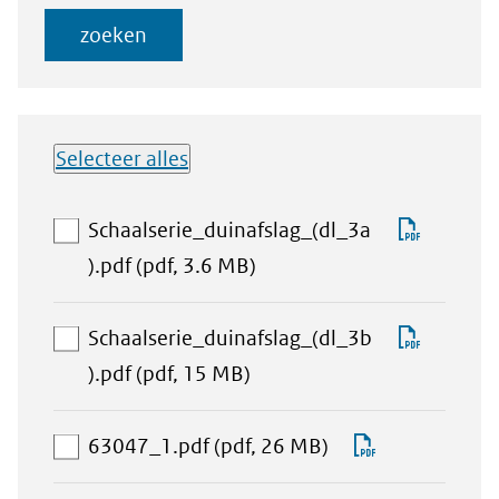
zoeken
Selecteer alles
Lijst met
Downlo
Schaalserie_duinafslag_(dl_3a
downloadbare
aan
Schaals
).pdf
(pdf, 3.6 MB)
bestanden
download-
selectie
Downlo
Schaalserie_duinafslag_(dl_3b
toevoegen
aan
Schaals
).pdf
(pdf, 15 MB)
download-
selectie
aan
Download
63047_1.pdf
(pdf, 26 MB)
toevoegen
download-
63047_1.pd