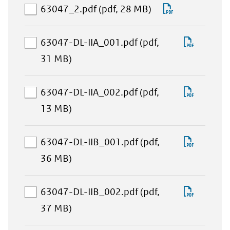
selectie
aan
Download
63047_2.pdf
(pdf, 28 MB)
toevoegen
download-
63047_2.pd
selectie
Downlo
63047-DL-IIA_001.pdf
(pdf,
toevoegen
aan
63047-
31 MB)
download-
DL-
selectie
IIA_001
Downlo
63047-DL-IIA_002.pdf
(pdf,
toevoegen
aan
63047-
13 MB)
download-
DL-
selectie
IIA_002
Downlo
63047-DL-IIB_001.pdf
(pdf,
toevoegen
aan
63047-
36 MB)
download-
DL-
selectie
IIB_001
Downlo
63047-DL-IIB_002.pdf
(pdf,
toevoegen
aan
63047-
37 MB)
download-
DL-