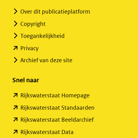
Over dit publicatieplatform
Copyright
Toegankelijkheid
(opent
Privacy
in
Archief van deze site
nieuw
venster)
Snel naar
(verwijst
(opent
Rijkswaterstaat Homepage
naar
in
een
(opent
Rijkswaterstaat Standaarden
nieuw
andere
in
(opent
Rijkswaterstaat Beeldarchief
venster)
website)
nieuw
in
(opent
Rijkswaterstaat Data
(verwijst
venster)