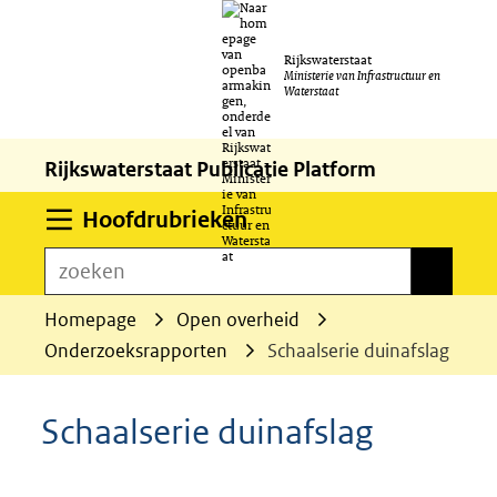
Ga
Rijkswaterstaat
naar
Ministerie van Infrastructuur en
Waterstaat
de
inhoud
Rijkswaterstaat Publicatie Platform
Uitklappen
Hoofdrubrieken
zoeken
zoeken
Homepage
Open overheid
Onderzoeksrapporten
Schaalserie duinafslag
Schaalserie duinafslag