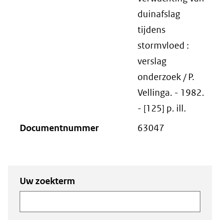
duinafslag
tijdens
stormvloed :
verslag
onderzoek / P.
Vellinga. - 1982.
- [125] p. ill.
Documentnummer
63047
Zoeken
Zoeken naar
Uw zoekterm
naar
documenten
documenten