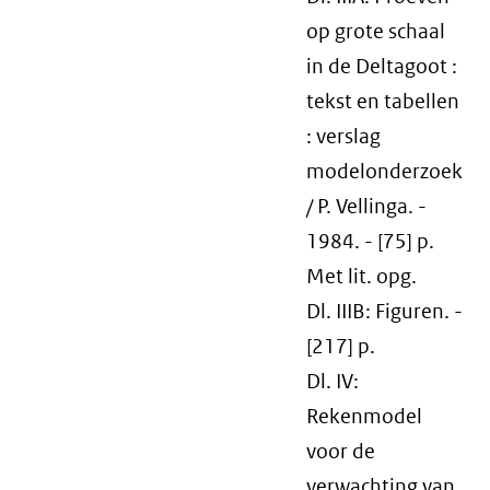
op grote schaal
in de Deltagoot :
tekst en tabellen
: verslag
modelonderzoek
/ P. Vellinga. -
1984. - [75] p.
Met lit. opg.
Dl. IIIB: Figuren. -
[217] p.
Dl. IV:
Rekenmodel
voor de
verwachting van