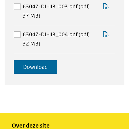
selectie
IIB_002
Downlo
63047-DL-IIB_003.pdf
(pdf,
toevoegen
aan
63047-
37 MB)
download-
DL-
selectie
IIB_003
Downlo
63047-DL-IIB_004.pdf
(pdf,
toevoegen
aan
63047-
32 MB)
download-
DL-
selectie
IIB_004
geselecteerde
Download
toevoegen
items
Over deze site