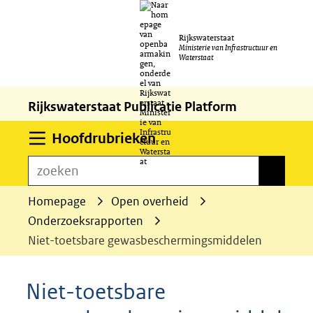
Ga
Rijkswaterstaat
naar
Ministerie van Infrastructuur en
Waterstaat
de
inhoud
Rijkswaterstaat Publicatie Platform
Uitklappen
Hoofdrubrieken
zoeken
zoeken
Homepage
Open overheid
Onderzoeksrapporten
Niet-toetsbare gewasbeschermingsmiddelen
Niet-toetsbare