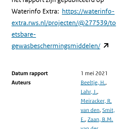
Waterinfo Extra:
https://waterinfo-
extra.rws.nl/projecten/@277539/to
etsbare-
(opent
gewasbeschermingsmiddelen/
in
nieuw
Datum rapport
1 mei 2021
venster)
Auteurs
Beeltje, H.
,
(verwijst
Lahr, J.
,
Meiracker, R.
naar
van den
,
Smit,
een
E.
,
Zaan, B.M.
andere
van der