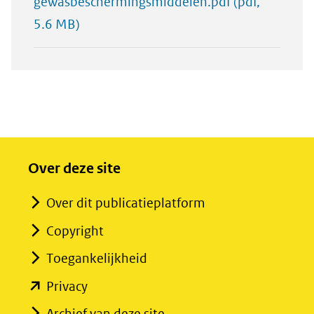
gewasbeschermingsmiddelen.pdf
(pdf,
5.6 MB)
Over deze site
Over dit publicatieplatform
Copyright
Toegankelijkheid
(opent
Privacy
in
Archief van deze site