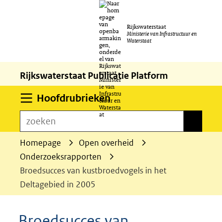
Ga
Rijkswaterstaat
naar
Ministerie van Infrastructuur en
Waterstaat
de
inhoud
Rijkswaterstaat Publicatie Platform
Uitklappen
Hoofdrubrieken
zoeken
zoeken
Homepage
Open overheid
Onderzoeksrapporten
Broedsucces van kustbroedvogels in het
Deltagebied in 2005
Broedsucces van