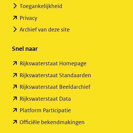
Toegankelijkheid
(opent
Privacy
in
Archief van deze site
nieuw
venster)
Snel naar
(verwijst
(opent
Rijkswaterstaat Homepage
naar
in
een
(opent
Rijkswaterstaat Standaarden
nieuw
andere
in
(opent
Rijkswaterstaat Beeldarchief
venster)
website)
nieuw
in
(opent
Rijkswaterstaat Data
(verwijst
venster)
nieuw
in
(opent
Platform Participatie
naar
(verwijst
venster)
nieuw
in
een
(opent
Officiële bekendmakingen
naar
(verwijst
venster)
nieuw
andere
in
een