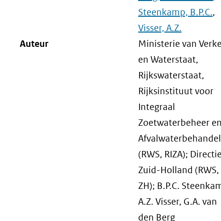
Steenkamp, B.P.C.
,
Visser, A.Z.
Auteur
Ministerie van Verk
en Waterstaat,
Rijkswaterstaat,
Rijksinstituut voor
Integraal
Zoetwaterbeheer e
Afvalwaterbehandel
(RWS, RIZA); Directi
Zuid-Holland (RWS,
ZH); B.P.C. Steenka
A.Z. Visser, G.A. van
den Berg