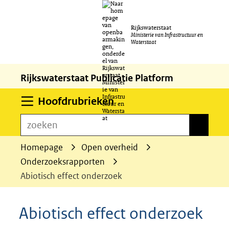
Ga
Rijkswaterstaat
naar
Ministerie van Infrastructuur en
Waterstaat
de
inhoud
Rijkswaterstaat Publicatie Platform
Uitklappen
Hoofdrubrieken
zoeken
zoeken
Homepage
Open overheid
Onderzoeksrapporten
Abiotisch effect onderzoek
Abiotisch effect onderzoek