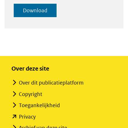
selectie
geselecteerde
Download
toevoegen
items
Over deze site
Over dit publicatieplatform
Copyright
Toegankelijkheid
(opent
Privacy
in
Archief van deze site