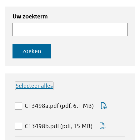
Zoeken
Zoeken naar
Uw zoekterm
naar
documenten
documenten
zoeken
Selecteer alles
Lijst met
aan
Download
C13498a.pdf
(pdf, 6.1 MB)
downloadbare
download-
C13498a.pd
bestanden
selectie
aan
Download
C13498b.pdf
(pdf, 15 MB)
toevoegen
download-
C13498b.pd