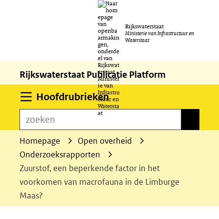
Ga
Rijkswaterstaat
naar
Ministerie van Infrastructuur en
Waterstaat
de
inhoud
Rijkswaterstaat Publicatie Platform
Uitklappen
Hoofdrubrieken
zoeken
zoeken
Homepage
Open overheid
Onderzoeksrapporten
Zuurstof, een beperkende factor in het
voorkomen van macrofauna in de Limburge
Maas?