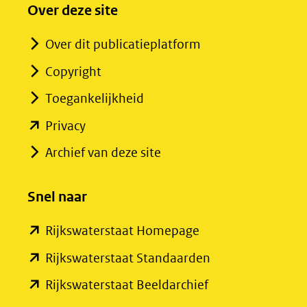
Over deze site
Over dit publicatieplatform
Copyright
Toegankelijkheid
(opent
Privacy
in
Archief van deze site
nieuw
venster)
Snel naar
(verwijst
(opent
Rijkswaterstaat Homepage
naar
in
een
(opent
Rijkswaterstaat Standaarden
nieuw
andere
in
(opent
Rijkswaterstaat Beeldarchief
venster)
website)
nieuw
in