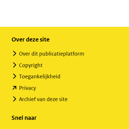
Over deze site
Over dit publicatieplatform
Copyright
Toegankelijkheid
(opent
Privacy
in
Archief van deze site
nieuw
venster)
Snel naar
(verwijst