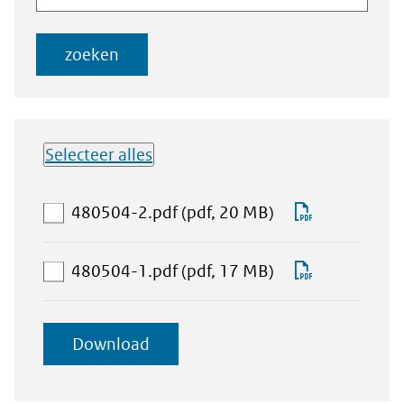
documenten
zoeken
Selecteer alles
Lijst met
aan
Download
480504-2.pdf
(pdf, 20 MB)
downloadbare
download-
480504-
bestanden
selectie
2.pdf
aan
Download
480504-1.pdf
(pdf, 17 MB)
toevoegen
download-
480504-
selectie
1.pdf
geselecteerde
Download
toevoegen
items