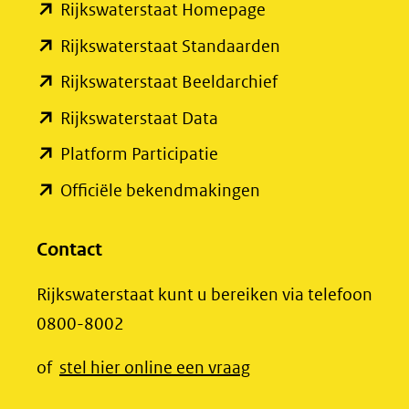
(opent
Rijkswaterstaat Homepage
naar
in
een
(opent
Rijkswaterstaat Standaarden
nieuw
andere
in
(opent
Rijkswaterstaat Beeldarchief
venster)
website)
nieuw
in
(opent
Rijkswaterstaat Data
(verwijst
venster)
nieuw
in
(opent
Platform Participatie
naar
(verwijst
venster)
nieuw
in
een
(opent
Officiële bekendmakingen
naar
(verwijst
venster)
nieuw
andere
in
een
naar
(verwijst
venster)
website)
nieuw
Contact
andere
een
naar
(verwijst
venster)
website)
andere
een
Rijkswaterstaat kunt u bereiken via telefoon
naar
(verwijst
website)
andere
0800-8002
een
naar
website)
andere
een
(opent
of
stel hier online een vraag
website)
andere
in