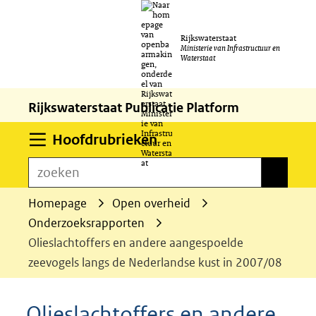
Ga
Rijkswaterstaat
naar
Ministerie van Infrastructuur en
Waterstaat
de
inhoud
Rijkswaterstaat Publicatie Platform
Uitklappen
Hoofdrubrieken
zoeken
zoeken
Homepage
Open overheid
Onderzoeksrapporten
Olieslachtoffers en andere aangespoelde
zeevogels langs de Nederlandse kust in 2007/08
Olieslachtoffers en andere