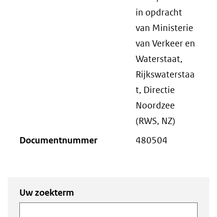
in opdracht
van Ministerie
van Verkeer en
Waterstaat,
Rijkswaterstaa
t, Directie
Noordzee
(RWS, NZ)
Documentnummer
480504
Zoeken
Zoeken naar
Uw zoekterm
naar
documenten