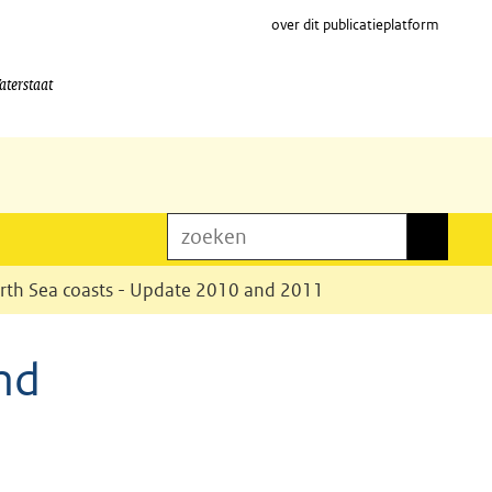
over dit publicatieplatform
aterstaat
zoeken
zoeken
orth Sea coasts - Update 2010 and 2011
nd