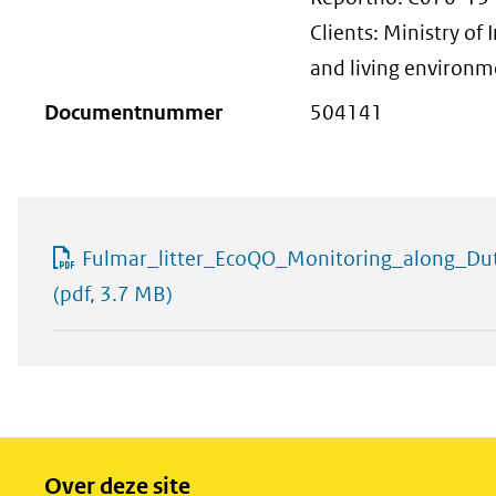
Clients: Ministry of
and living environ
Documentnummer
504141
Fulmar_litter_EcoQO_Monitoring_along_D
(pdf, 3.7 MB)
Over deze site