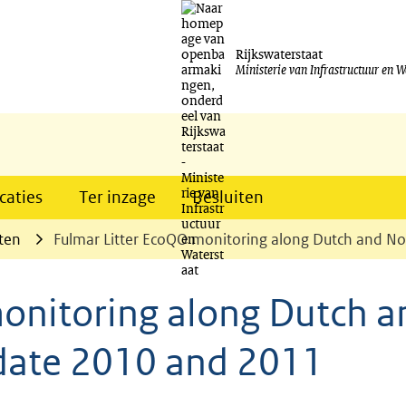
Ga
naar
Rijkswaterstaat
Ministerie van Infrastructuur en W
de
inhoud
caties
Ter inzage
Besluiten
ten
Fulmar Litter EcoQO monitoring along Dutch and N
onitoring along Dutch a
pdate 2010 and 2011