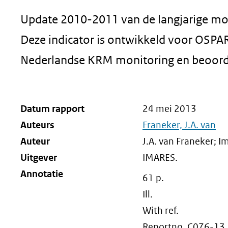
Update 2010-2011 van de langjarige mon
Deze indicator is ontwikkeld voor OSPA
Nederlandse KRM monitoring en beoorde
Datum rapport
24 mei 2013
Auteurs
Franeker, J.A. van
Auteur
J.A. van Franeker; I
Uitgever
IMARES.
Annotatie
61 p.
Ill.
With ref.
Reportno. C076-13