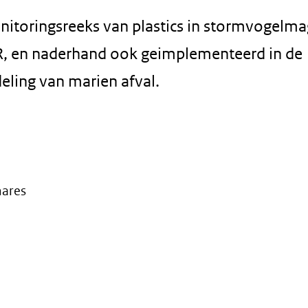
itoringsreeks van plastics in stormvogelma
R, en naderhand ook geimplementeerd in de
ling van marien afval.
mares