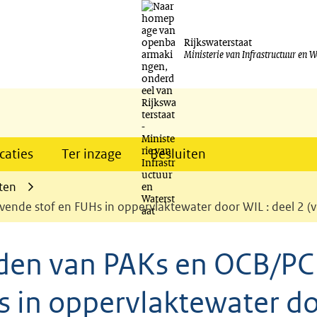
Ga
naar
Rijkswaterstaat
Ministerie van Infrastructuur en W
de
inhoud
caties
Ter inzage
Besluiten
ten
nde stof en FUHs in oppervlaktewater door WIL : deel 2 (ve
den van PAKs en OCB/PC
s in oppervlaktewater d