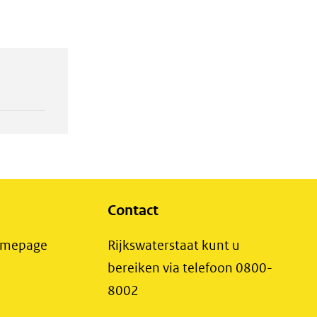
Contact
(opent
Homepage
Rijkswaterstaat kunt u
in
bereiken via telefoon 0800-
nieuw
8002
t
venster)