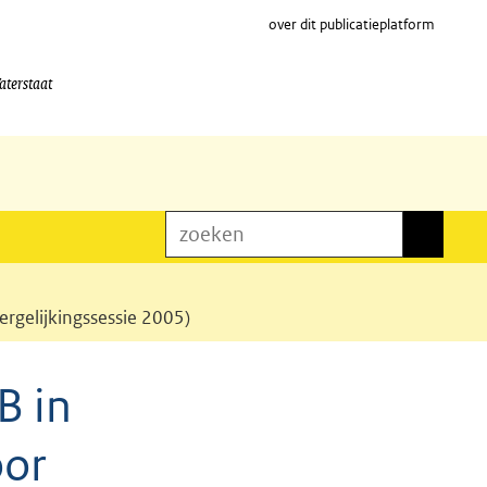
over dit publicatieplatform
aterstaat
zoeken
zoeken
rgelijkingssessie 2005)
B in
oor