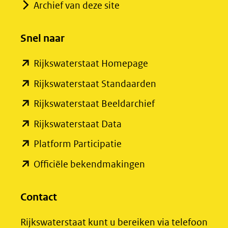
in
Archief van deze site
nieuw
venster)
Snel naar
(verwijst
(opent
Rijkswaterstaat Homepage
naar
in
een
(opent
Rijkswaterstaat Standaarden
nieuw
andere
in
(opent
Rijkswaterstaat Beeldarchief
venster)
website)
nieuw
in
(opent
Rijkswaterstaat Data
(verwijst
venster)
nieuw
in
(opent
Platform Participatie
naar
(verwijst
venster)
nieuw
in
een
(opent
Officiële bekendmakingen
naar
(verwijst
venster)
nieuw
andere
in
een
naar
(verwijst
venster)
website)
nieuw
Contact
andere
een
naar
(verwijst
venster)
website)
andere
een
Rijkswaterstaat kunt u bereiken via telefoon
naar