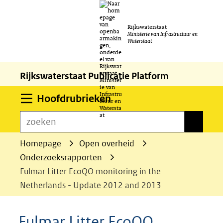
Ga
Rijkswaterstaat
naar
Ministerie van Infrastructuur en
Waterstaat
de
inhoud
Rijkswaterstaat Publicatie Platform
Uitklappen
Hoofdrubrieken
zoeken
zoeken
Homepage
Open overheid
Onderzoeksrapporten
Fulmar Litter EcoQO monitoring in the
Netherlands - Update 2012 and 2013
Fulmar Litter EcoQO