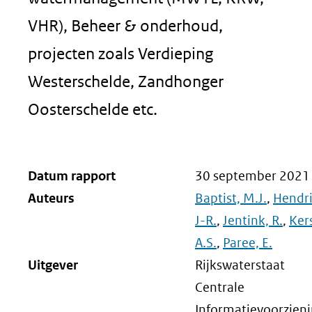
VHR), Beheer & onderhoud,
projecten zoals Verdieping
Westerschelde, Zandhonger
Oosterschelde etc.
Datum rapport
30 september 2021
Auteurs
Baptist, M.J.
,
Hendri
J-R.
,
Jentink, R.
,
Ker
A.S.
,
Paree, E.
Uitgever
Rijkswaterstaat
Centrale
Informatievoorzieni