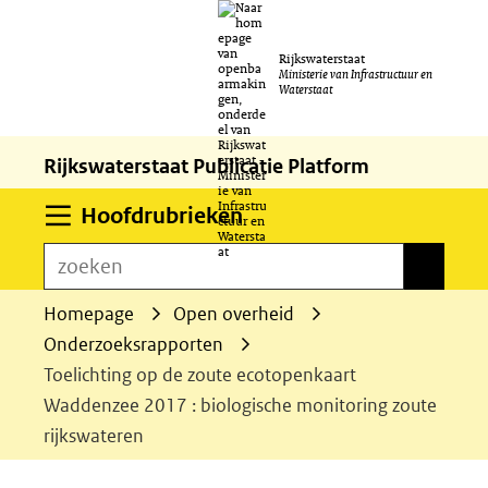
Ga
Rijkswaterstaat
naar
Ministerie van Infrastructuur en
Waterstaat
de
inhoud
Rijkswaterstaat Publicatie Platform
Uitklappen
Hoofdrubrieken
zoeken
zoeken
Homepage
Open overheid
Onderzoeksrapporten
Toelichting op de zoute ecotopenkaart
Waddenzee 2017 : biologische monitoring zoute
rijkswateren