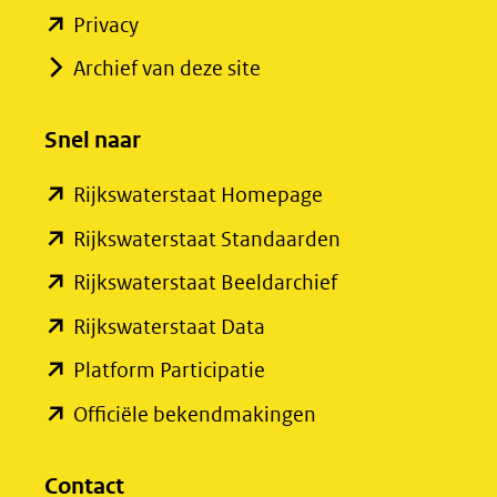
(opent
Privacy
in
Archief van deze site
nieuw
venster)
Snel naar
(verwijst
(opent
Rijkswaterstaat Homepage
naar
in
een
(opent
Rijkswaterstaat Standaarden
nieuw
andere
in
(opent
Rijkswaterstaat Beeldarchief
venster)
website)
nieuw
in
(opent
Rijkswaterstaat Data
(verwijst
venster)
nieuw
in
(opent
Platform Participatie
naar
(verwijst
venster)
nieuw
in
een
(opent
Officiële bekendmakingen
naar
(verwijst
venster)
nieuw
andere
in
een
naar
(verwijst
venster)
website)
nieuw
Contact
andere
een