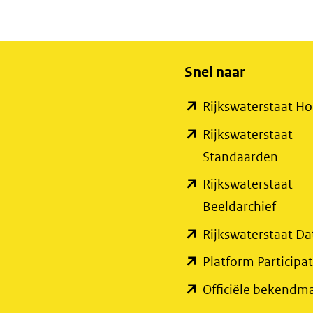
Snel naar
Rijkswaterstaat 
Rijkswaterstaat
(open
Standaarden
in
Rijkswaterstaat
nieuw
(open
Beeldarchief
venste
in
Rijkswaterstaat Da
(verwi
nieuw
Platform Participat
naar
venste
Officiële bekendm
een
(verwi
ander