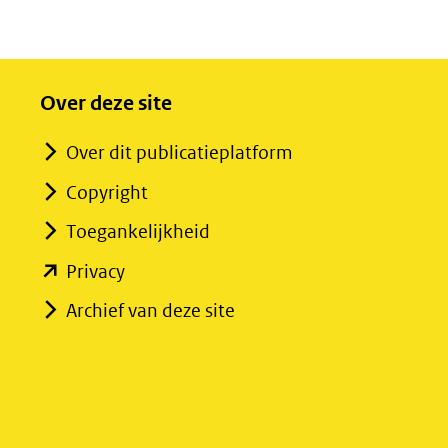
Over deze site
Over dit publicatieplatform
Copyright
Toegankelijkheid
(opent
Privacy
in
Archief van deze site
nieuw
venster)
(verwijst
naar