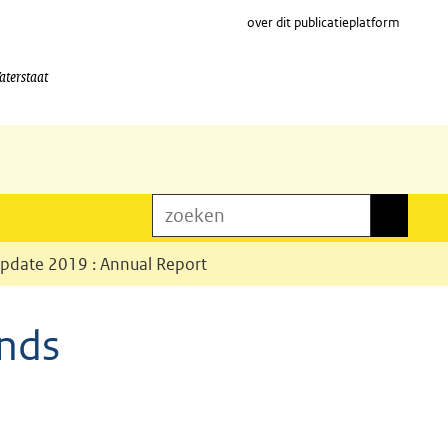
over dit publicatieplatform
aterstaat
zoeken
zoeken
Update 2019 : Annual Report
ands