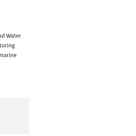
and Water
toring
 marine