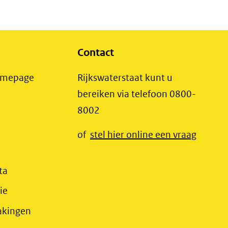
Contact
(opent
Homepage
Rijkswaterstaat kunt u
in
bereiken via telefoon 0800-
nieuw
8002
t
venster)
(opent
of
stel hier online een vraag
(verwijst
t
in
naar
r)
nieuw
(opent
ta
een
jst
venster
in
(opent
ie
andere
r)
(verwij
nieuw
in
website)
(opent
akingen
jst
naar
venster)
nieuw
in
e