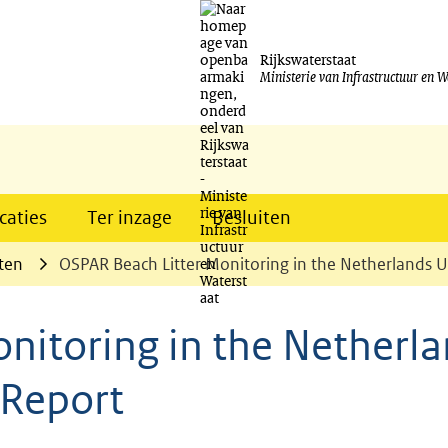
Ga
naar
Rijkswaterstaat
Ministerie van Infrastructuur en W
de
inhoud
caties
Ter inzage
Besluiten
ten
OSPAR Beach Litter Monitoring in the Netherlands 
nitoring in the Netherl
 Report