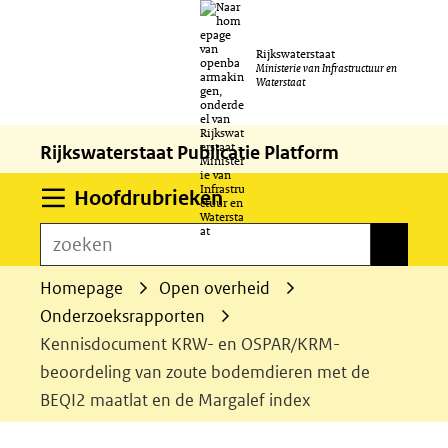
Ga
Rijkswaterstaat
naar
Ministerie van Infrastructuur en
Waterstaat
de
inhoud
Rijkswaterstaat Publicatie Platform
Uitklappen
Hoofdrubrieken
zoeken
zoeken
Homepage
Open overheid
Onderzoeksrapporten
Kennisdocument KRW- en OSPAR/KRM-
beoordeling van zoute bodemdieren met de
BEQI2 maatlat en de Margalef index