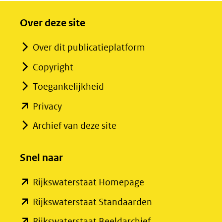
Over deze site
Over dit publicatieplatform
Copyright
Toegankelijkheid
(opent
Privacy
in
Archief van deze site
nieuw
venster)
Snel naar
(verwijst
(opent
Rijkswaterstaat Homepage
naar
in
een
(opent
Rijkswaterstaat Standaarden
nieuw
andere
in
(opent
Rijkswaterstaat Beeldarchief