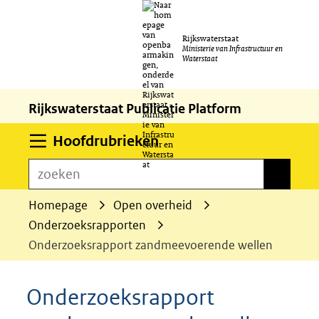
Ga
Rijkswaterstaat
naar
Ministerie van Infrastructuur en
Waterstaat
de
inhoud
Rijkswaterstaat Publicatie Platform
Uitklappen
Hoofdrubrieken
zoeken
zoeken
Homepage
Open overheid
Onderzoeksrapporten
Onderzoeksrapport zandmeevoerende wellen
Onderzoeksrapport