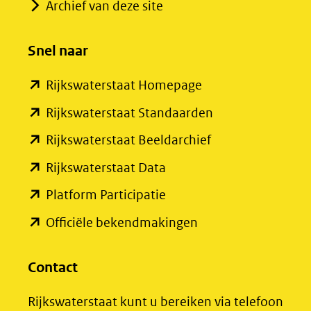
in
Archief van deze site
nieuw
venster)
Snel naar
(verwijst
(opent
Rijkswaterstaat Homepage
naar
in
een
(opent
Rijkswaterstaat Standaarden
nieuw
andere
in
(opent
Rijkswaterstaat Beeldarchief
venster)
website)
nieuw
in
(opent
Rijkswaterstaat Data
(verwijst
venster)
nieuw
in
(opent
Platform Participatie
naar
(verwijst
venster)
nieuw
in
een
(opent
Officiële bekendmakingen
naar
(verwijst
venster)
nieuw
andere
in
een
naar
(verwijst
venster)
website)
nieuw
Contact
andere
een
naar
(verwijst
venster)
website)
andere
een
Rijkswaterstaat kunt u bereiken via telefoon
naar
(verwijst