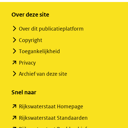
Over deze site
Over dit publicatieplatform
Copyright
Toegankelijkheid
(opent
Privacy
in
Archief van deze site
nieuw
venster)
Snel naar
(verwijst
(opent
Rijkswaterstaat Homepage
naar
in
een
(opent
Rijkswaterstaat Standaarden
nieuw
andere
in