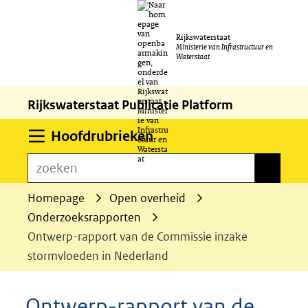
Ga
Rijkswaterstaat
naar
Ministerie van Infrastructuur en
Waterstaat
de
inhoud
Rijkswaterstaat Publicatie Platform
Uitklappen
Hoofdrubrieken
zoeken
zoeken
Homepage
Open overheid
Onderzoeksrapporten
Ontwerp-rapport van de Commissie inzake
stormvloeden in Nederland
Ontwerp-rapport van de