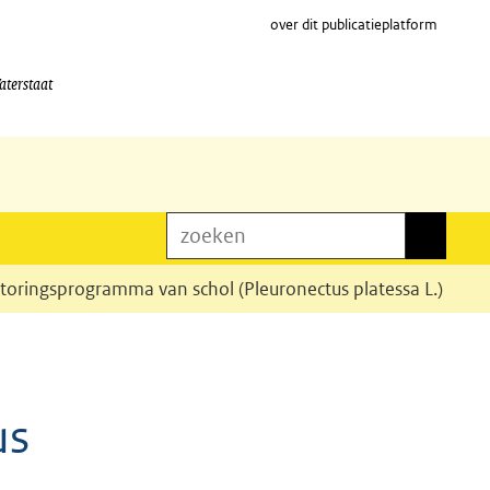
over dit publicatieplatform
aterstaat
zoeken
zoeken
toringsprogramma van schol (Pleuronectus platessa L.)
us