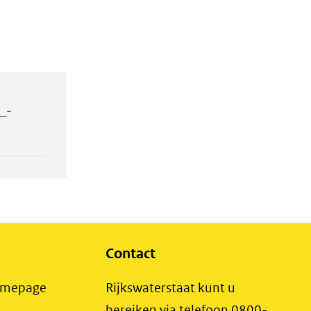
_-
Contact
(opent
Homepage
Rijkswaterstaat kunt u
in
bereiken via telefoon 0800-