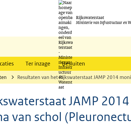
Ga
naar
Rijkswaterstaat
Ministerie van Infrastructuur en W
de
inhoud
caties
Ter inzage
Besluiten
ten
Resultaten van het Rijkswaterstaat JAMP 2014 moni
jkswaterstaat JAMP 2014
 van schol (Pleuronect