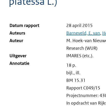
platessa L.)
Datum rapport
28 april 2015
Auteurs
Barneveld, E. van
,
H
Auteur
M. Hoek-van Nieuwen
Research (WUR)
Uitgever
IMARES (etc.).
Annotatie
18 p.
bijl., ill.
BM 15.31
Rapport C049/15
Projectnummer: 4
In opdracht van Rij