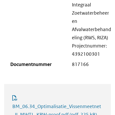
Integraal
Zoetwaterbeheer
en
Afvalwaterbehand
eling (RWS, RIZA)
Projectnummer:
4392100301
Documentnummer
817166
BM_06.34_Optimalisatie_Vissenmeetnet
_II_MWTL_KRW-proof.pdf
(pdf, 225 kB)