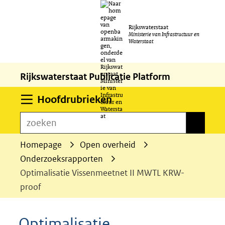
Ga
Rijkswaterstaat
naar
Ministerie van Infrastructuur en
Waterstaat
de
inhoud
Rijkswaterstaat Publicatie Platform
Uitklappen
Hoofdrubrieken
zoeken
zoeken
Homepage
Open overheid
Onderzoeksrapporten
Optimalisatie Vissenmeetnet II MWTL KRW-
proof
Optimalisatie