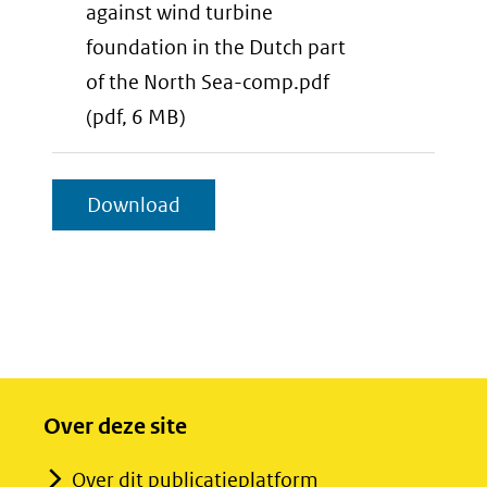
wind
Rev4-
against wind turbine
turbine
APP
foundation in the Dutch part
founda
-
of the North Sea-comp.pdf
in
aan
Investi
(pdf, 6 MB)
the
download-
of
Dutch
selectie
ship
geselecteerde
Download
part
toevoegen
impact
items
of
against
the
wind
North
turbine
Sea.pdf
founda
in
Over deze site
the
Dutch
Over dit publicatieplatform