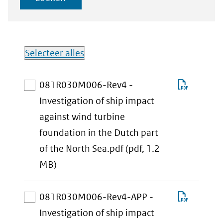
Selecteer alles
Lijst met
Downlo
081R030M006-Rev4 -
downloadbare
081R0
Investigation of ship impact
bestanden
Rev4
against wind turbine
-
foundation in the Dutch part
Investi
of the North Sea.pdf
(pdf, 1.2
aan
of
MB)
download-
ship
selectie
impact
Downlo
081R030M006-Rev4-APP -
toevoegen
against
081R0
Investigation of ship impact