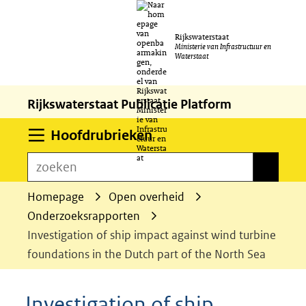
Ga
Rijkswaterstaat
naar
Ministerie van Infrastructuur en
Waterstaat
de
inhoud
Rijkswaterstaat Publicatie Platform
Uitklappen
Hoofdrubrieken
zoeken
zoeken
Homepage
Open overheid
Onderzoeksrapporten
Investigation of ship impact against wind turbine
foundations in the Dutch part of the North Sea
Investigation of ship