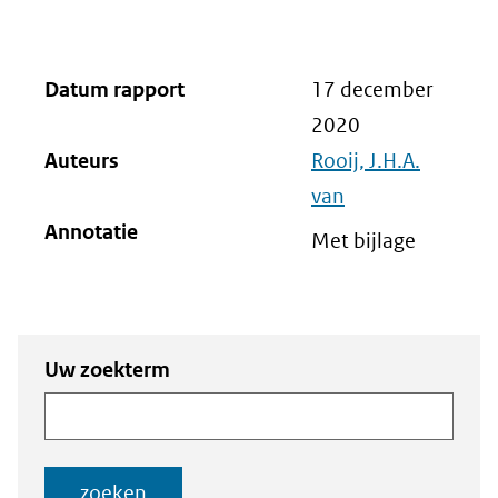
Datum rapport
17 december
2020
Auteurs
Rooij, J.H.A.
van
Annotatie
Met bijlage
Zoeken
Zoeken naar
Uw zoekterm
naar
documenten
documenten
zoeken