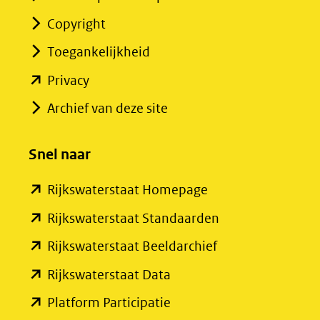
part
Copyright
of
Toegankelijkheid
the
North
(opent
Privacy
Sea-
in
Archief van deze site
comp.p
nieuw
venster)
Snel naar
(verwijst
(opent
Rijkswaterstaat Homepage
naar
in
een
(opent
Rijkswaterstaat Standaarden
nieuw
andere
in
(opent
Rijkswaterstaat Beeldarchief
venster)
website)
nieuw
in
(opent
Rijkswaterstaat Data
(verwijst
venster)
nieuw
in
(opent
Platform Participatie
naar
(verwijst
venster)
nieuw