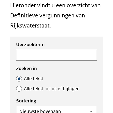
Hieronder vindt u een overzicht van
Definitieve vergunningen van
Rijkswaterstaat.
Zoeken
Zoeken
Uw zoekterm
in
binnen
de
de
index
index
Zoeken in
Alle tekst
Alle tekst inclusief bijlagen
Sortering