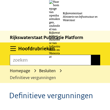
Ga
Rijkswaterstaat
naar
Ministerie van Infrastructuur en
Waterstaat
de
inhoud
Rijkswaterstaat Publicatie Platform
Uitklappen
Hoofdrubrieken
zoeken
zoeken
Homepage
Besluiten
Definitieve vergunningen
Definitieve vergunningen