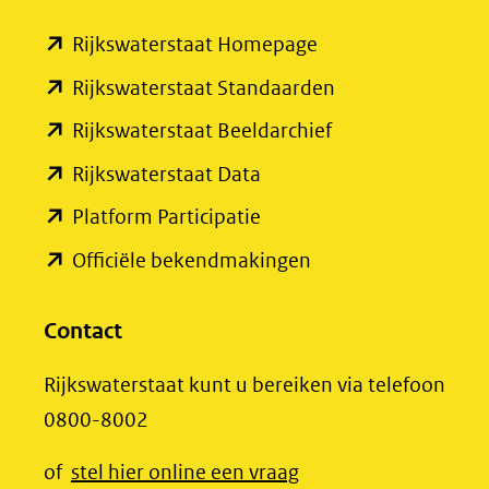
(verwijst
(opent
Rijkswaterstaat Homepage
naar
in
een
(opent
Rijkswaterstaat Standaarden
nieuw
andere
in
(opent
Rijkswaterstaat Beeldarchief
venster)
website)
nieuw
in
(opent
Rijkswaterstaat Data
(verwijst
venster)
nieuw
in
(opent
Platform Participatie
naar
(verwijst
venster)
nieuw
in
een
(opent
Officiële bekendmakingen
naar
(verwijst
venster)
nieuw
andere
in
een
naar
(verwijst
venster)
website)
nieuw
Contact
andere
een
naar
(verwijst
venster)
website)
andere
een
Rijkswaterstaat kunt u bereiken via telefoon
naar
(verwijst
website)
andere
0800-8002
een
naar
website)
andere
een
(opent
of
stel hier online een vraag