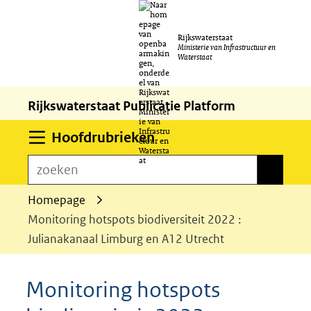
Ga
Rijkswaterstaat
naar
Ministerie van Infrastructuur en
Waterstaat
de
inhoud
Rijkswaterstaat Publicatie Platform
Uitklappen
Hoofdrubrieken
zoeken
zoeken
Homepage
Monitoring hotspots biodiversiteit 2022 :
Julianakanaal Limburg en A12 Utrecht
Monitoring hotspots