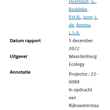
Hoefsloot, G.
,
Boddeke,
P.H.N.
,
Jong, J.
de
,
Anema,
L.S.A.
Datum rapport
5 december
2022
Uitgever
Waardenburg
Ecology
Annotatie
Projectnr.: 22-
0089
In opdracht
van
Rijkswaterstaa