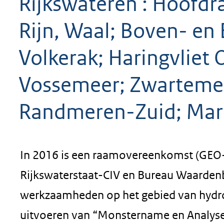
Rijkswateren : Hoofd
Rijn, Waal; Boven- e
Volkerak; Haringvliet O
Vossemeer; Zwarteme
Randmeren-Zuid; Mark
In 2016 is een raamovereenkomst (GEO-i
Rijkswaterstaat-CIV en Bureau Waardenb
werkzaamheden op het gebied van hydrob
uitvoeren van “Monstername en Analyse