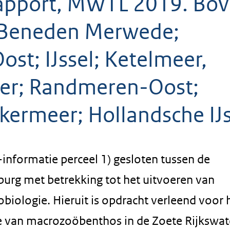
rapport, MWTL 2019. Bo
n Beneden Merwede;
ost; IJssel; Ketelmeer,
er; Randmeren-Oost;
ermeer; Hollandsche IJs
nformatie perceel 1) gesloten tussen de
urg met betrekking tot het uitvoeren van
iologie. Hieruit is opdracht verleend voor 
 van macrozoöbenthos in de Zoete Rijkswat