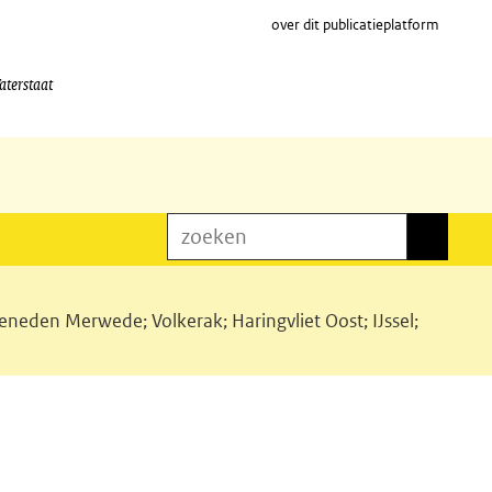
over dit publicatieplatform
aterstaat
zoeken
zoeken
eden Merwede; Volkerak; Haringvliet Oost; IJssel;